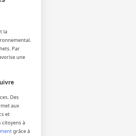
t la
vironnemental.
hets. Par
favorise une
uivre
ices. Des
ermet aux
cs et
s citoyens à
lement
grâce à