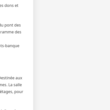
es dons et
 du pont des
rogramme des
pôts-banque
 Destinée aux
nes. La salle
 étages, pour