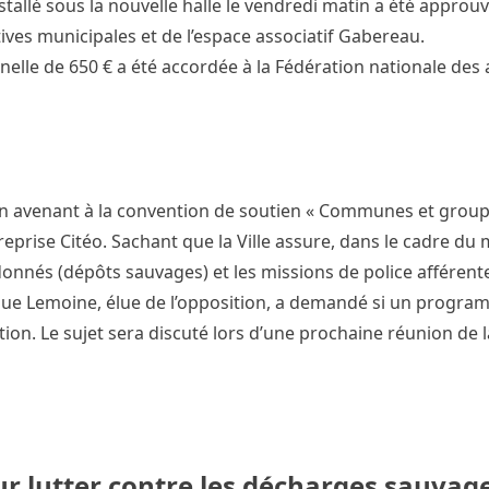
llé sous la nouvelle halle le vendredi matin a été appro
tives municipales et de l’espace associatif Gabereau.
elle de 650 € a été accordée à la Fédération nationale des
 un avenant à la convention de soutien « Communes et gro
reprise Citéo. Sachant que la Ville assure, dans le cadre du 
nnés (dépôts sauvages) et les missions de police afférente
nique Lemoine, élue de l’opposition, a demandé si un progr
tion. Le sujet sera discuté lors d’une prochaine réunion de
ur lutter contre les décharges sauvag