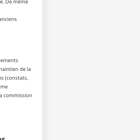
uvé. De même
 anciens
upements
maintien de la
s (constats,
amme
 la commission
es