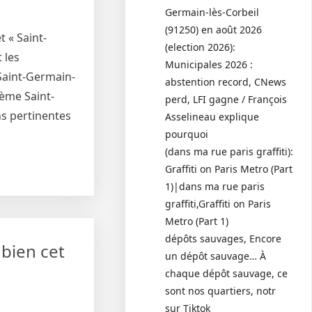
Germain-lès-Corbeil
(91250) en août 2026
 « Saint-
(election 2026):
 les
Municipales 2026 :
 Saint-Germain-
abstention record, CNews
hème Saint-
perd, LFI gagne / François
ns pertinentes
Asselineau explique
pourquoi
(dans ma rue paris graffiti):
Graffiti on Paris Metro (Part
1)|dans ma rue paris
graffiti,Graffiti on Paris
Metro (Part 1)
dépôts sauvages, Encore
bien cet
un dépôt sauvage… À
chaque dépôt sauvage, ce
sont nos quartiers, notr
sur Tiktok