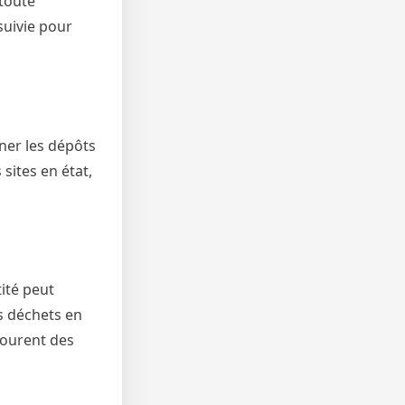
 toute
suivie pour
nner les dépôts
sites en état,
ité peut
s déchets en
ncourent des