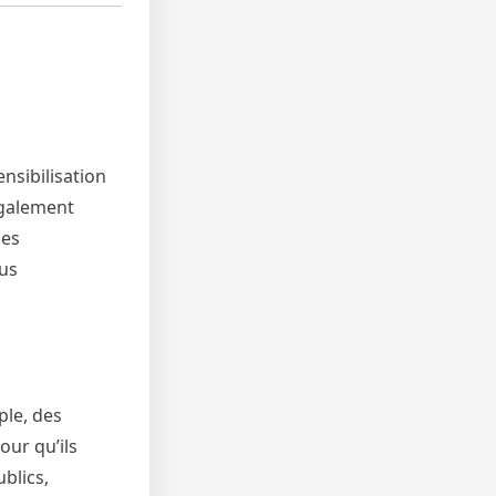
nsibilisation
également
des
lus
ple, des
our qu’ils
blics,