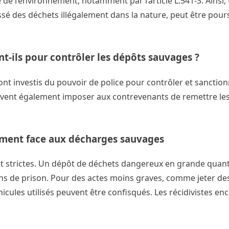
 de l’environnement, notamment par l’article L.541-3. Ainsi,
issé des déchets illégalement dans la nature, peut être pour
-ils pour contrôler les dépôts sauvages ?
sont investis du pouvoir de police pour contrôler et sanctio
euvent également imposer aux contrevenants de remettre les 
nement face aux décharges sauvages
ont strictes. Un dépôt de déchets dangereux en grande quant
ns de prison. Pour des actes moins graves, comme jeter de
véhicules utilisés peuvent être confisqués. Les récidivistes e