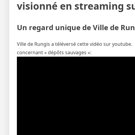
visionné en streaming s
Un regard unique de Ville de Run
Ville de Rungis a téléversé cette vidéo sur youtube.
concernant « dépôts sauvages »: