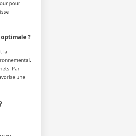
 jour pour
isse
 optimale ?
t la
vironnemental.
hets. Par
favorise une
?