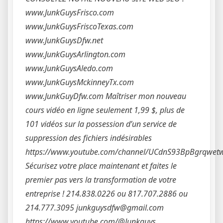
www.JunkGuysFrisco.com
www.JunkGuysFriscoTexas.com
www.JunkGuysDfw.net
www.JunkGuysArlington.com
www.JunkGuysAledo.com
www.JunkGuysMckinneyTx.com
www.JunkGuyDfw.com Maîtriser mon nouveau
cours vidéo en ligne seulement 1,99 $, plus de
101 vidéos sur la possession d’un service de
suppression des fichiers indésirables
https://www.youtube.com/channel/UCdnS93BpBgrqwetw
Sécurisez votre place maintenant et faites le
premier pas vers la transformation de votre
entreprise ! 214.838.0226 ou 817.707.2886 ou
214.777.3095 junkguysdfw@gmail.com
https://www.youtube.com/@Junkguys