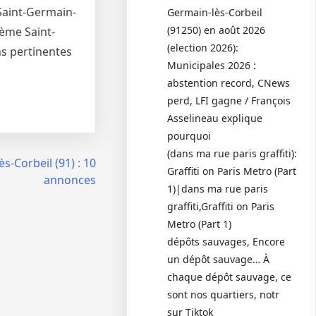
 Saint-Germain-
Germain-lès-Corbeil
(91250) en août 2026
hème Saint-
(election 2026):
ns pertinentes
Municipales 2026 :
abstention record, CNews
perd, LFI gagne / François
Asselineau explique
pourquoi
(dans ma rue paris graffiti):
-Corbeil (91) : 10
Graffiti on Paris Metro (Part
annonces
1)|dans ma rue paris
graffiti,Graffiti on Paris
Metro (Part 1)
dépôts sauvages, Encore
un dépôt sauvage… À
chaque dépôt sauvage, ce
sont nos quartiers, notr
sur Tiktok