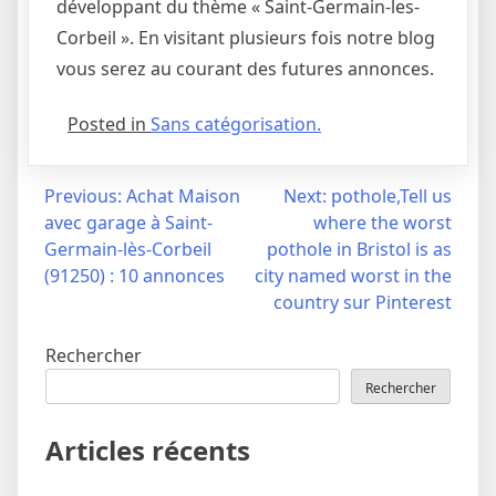
développant du thème « Saint-Germain-les-
Corbeil ». En visitant plusieurs fois notre blog
vous serez au courant des futures annonces.
Posted in
Sans catégorisation.
Navigation
Previous:
Achat Maison
Next:
pothole,Tell us
avec garage à Saint-
where the worst
de
Germain-lès-Corbeil
pothole in Bristol is as
l’article
(91250) : 10 annonces
city named worst in the
country sur Pinterest
Rechercher
Rechercher
Articles récents