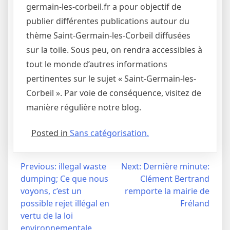
germain-les-corbeil.fr a pour objectif de
publier différentes publications autour du
thème Saint-Germain-les-Corbeil diffusées
sur la toile. Sous peu, on rendra accessibles à
tout le monde d’autres informations
pertinentes sur le sujet « Saint-Germain-les-
Corbeil ». Par voie de conséquence, visitez de
manière régulière notre blog.
Posted in
Sans catégorisation.
Navigation
Previous:
illegal waste
Next:
Dernière minute:
dumping; Ce que nous
Clément Bertrand
de
voyons, c’est un
remporte la mairie de
l’article
possible rejet illégal en
Fréland
vertu de la loi
environnementale