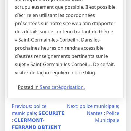
scrupuleusement que possible. Il est possible
d’écrire en utilisant les coordonnées
présentées sur notre site web afin d’apporter
des détails sur ce contenu traitant du thème
« Saint-Germain-les-Corbeil ». Dans les
prochaines heures on rendra accessible
d’autres renseignements pertinents sur le
sujet « Saint-Germain-les-Corbeil ». De ce fait,
visitez de façon régulière notre blog.
Posted in
Sans catégorisation.
Navigation
Previous:
police
Next:
police municipale;
municipale; 𝗦𝗘́𝗖𝗨𝗥𝗜𝗧𝗘́
Nantes : Police
de
: 𝗖𝗟𝗘𝗥𝗠𝗢𝗡𝗧-
Municipale
l’article
𝗙𝗘𝗥𝗥𝗔𝗡𝗗 𝗢𝗕𝗧𝗜𝗘𝗡𝗧