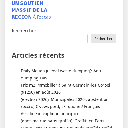
𝗨𝗡 𝗦𝗢𝗨𝗧𝗜𝗘𝗡
𝗠𝗔𝗦𝗦𝗜𝗙 𝗗𝗘 𝗟𝗔
𝗥𝗘́𝗚𝗜𝗢𝗡 À l’occas
Rechercher
Rechercher
Articles récents
Daily Motion (illegal waste dumping): Anti
dumping Law
Prix m2 immobilier à Saint-Germain-lès-Corbeil
(91250) en août 2026
(election 2026): Municipales 2026 : abstention
record, CNews perd, LFI gagne / François
Asselineau explique pourquoi
(dans ma rue paris graffiti): Graffiti on Paris
Metro (Part 1)|dans ma rue paris graffiti,Graffiti