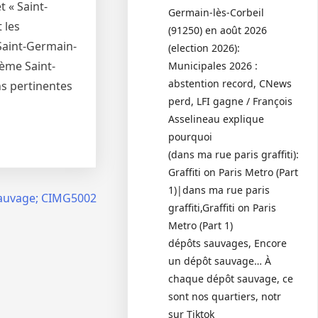
 « Saint-
Germain-lès-Corbeil
 les
(91250) en août 2026
 Saint-Germain-
(election 2026):
hème Saint-
Municipales 2026 :
abstention record, CNews
ns pertinentes
perd, LFI gagne / François
Asselineau explique
pourquoi
(dans ma rue paris graffiti):
Graffiti on Paris Metro (Part
1)|dans ma rue paris
auvage; CIMG5002
graffiti,Graffiti on Paris
Metro (Part 1)
dépôts sauvages, Encore
un dépôt sauvage… À
chaque dépôt sauvage, ce
sont nos quartiers, notr
sur Tiktok