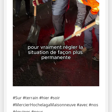
#Sur #terrain #hier #soir
#MercierHochelagaMaisonneuve #avec #nos
#équipes #pour