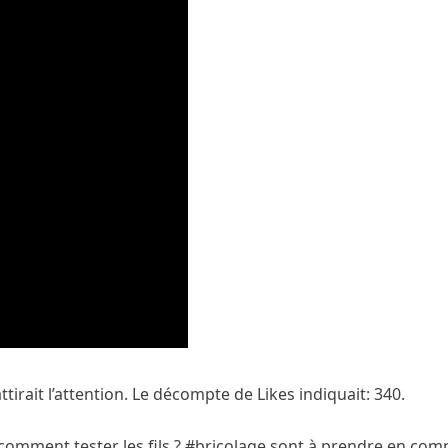
ait l’attention. Le décompte de Likes indiquait: 340.
, comment tester les fils ? #bricolage sont à prendre en com