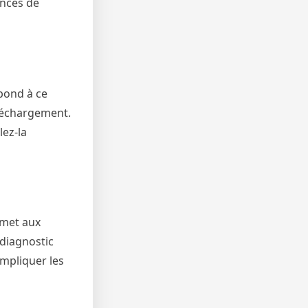
ances de
épond à ce
éléchargement.
lez-la
rmet aux
 diagnostic
impliquer les