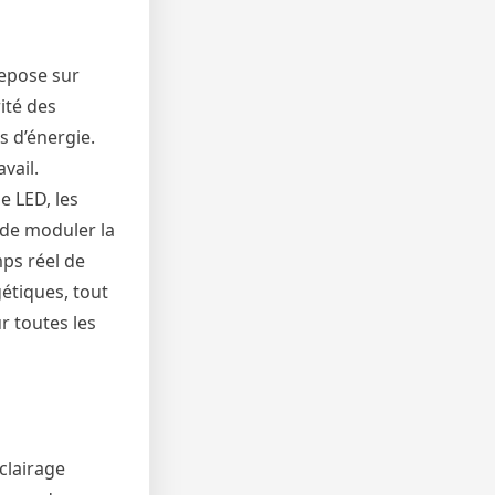
repose sur
rité des
s d’énergie.
vail.
e LED, les
 de moduler la
mps réel de
gétiques, tout
r toutes les
clairage