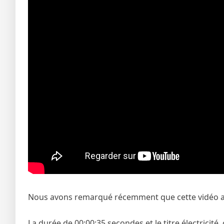
Nous avons remarqué récemment que cette vidéo attir
La durée de 00:00:35 secondes et le titre électricité