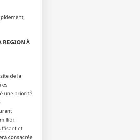
rapidement,
 𝗥𝗘́𝗚𝗜𝗢𝗡 À
visite de la
ures
té une priorité
e
urent
million
ffisant et
sera consacrée