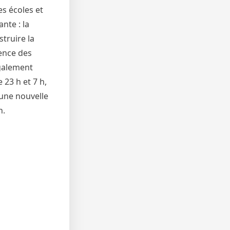
es écoles et
nte : la
truire la
ence des
également
 23 h et 7 h,
 une nouvelle
n.