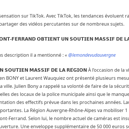
 sensation sur TikTok. Avec TikTok, les tendances évoluent 
partager des vidéos percutantes sur de nombreux sujets.
𝗠𝗢𝗡𝗧-𝗙𝗘𝗥𝗥𝗔𝗡𝗗 𝗢𝗕𝗧𝗜𝗘𝗡𝗧 𝗨𝗡 𝗦𝗢𝗨𝗧𝗜𝗘𝗡 𝗠𝗔𝗦𝗦𝗜𝗙 𝗗𝗘 𝗟
lus description il a mentionné :
«
@lemondevudauvergne
 𝗨𝗡 𝗦𝗢𝗨𝗧𝗜𝗘𝗡 𝗠𝗔𝗦𝗦𝗜𝗙 𝗗𝗘 𝗟𝗔 𝗥𝗘́𝗚𝗜𝗢𝗡 À l’occasion de la 
ulien BONY et Laurent Wauquiez ont présenté plusieurs mes
ville. Julien Bony a rappelé sa volonté de faire de la sécuri
elles des locaux de la police municipale ainsi que le manqu
tion des effectifs prévue dans les prochaines années. La
ortantes. La Région Auvergne-Rhône-Alpes va mobiliser 1 
nt-Ferrand. Selon lui, le nombre actuel de caméras est insu
 couverture. Une enveloppe supplémentaire de 50 000 euros 