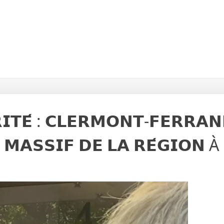
𝗧𝗘́ : 𝗖𝗟𝗘𝗥𝗠𝗢𝗡𝗧-𝗙𝗘𝗥𝗥𝗔𝗡
 𝗠𝗔𝗦𝗦𝗜𝗙 𝗗𝗘 𝗟𝗔 𝗥𝗘́𝗚𝗜𝗢𝗡 À