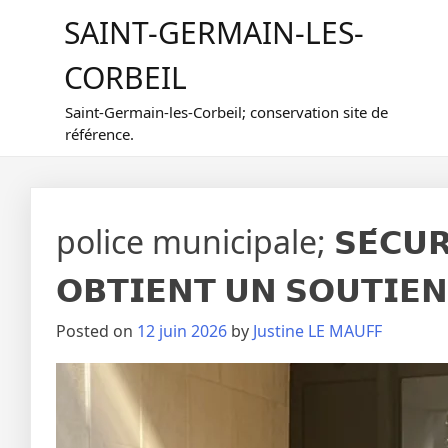
Skip
SAINT-GERMAIN-LES-
to
content
CORBEIL
Saint-Germain-les-Corbeil; conservation site de
référence.
police municipale; 𝗦𝗘́𝗖𝗨𝗥𝗜
𝗢𝗕𝗧𝗜𝗘𝗡𝗧 𝗨𝗡 𝗦𝗢𝗨𝗧𝗜𝗘𝗡
Posted on
12 juin 2026
by
Justine LE MAUFF