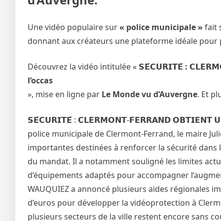
Une vidéo populaire sur
« police municipale »
fait
donnant aux créateurs une plateforme idéale pour 
Découvrez la vidéo intitulée «
𝗦𝗘́𝗖𝗨𝗥𝗜𝗧𝗘́ : 𝗖𝗟𝗘𝗥
l’occas
», mise en ligne par
Le Monde vu d’Auvergne
. Et p
𝗦𝗘́𝗖𝗨𝗥𝗜𝗧𝗘́ : 𝗖𝗟𝗘𝗥𝗠𝗢𝗡𝗧-𝗙𝗘𝗥𝗥𝗔𝗡𝗗 𝗢𝗕𝗧𝗜𝗘𝗡𝗧
police municipale de Clermont-Ferrand, le maire J
importantes destinées à renforcer la sécurité dans la 
du mandat. Il a notamment souligné les limites actu
d’équipements adaptés pour accompagner l’augmenta
WAUQUIEZ a annoncé plusieurs aides régionales imp
d’euros pour développer la vidéoprotection à Clermo
plusieurs secteurs de la ville restent encore sans