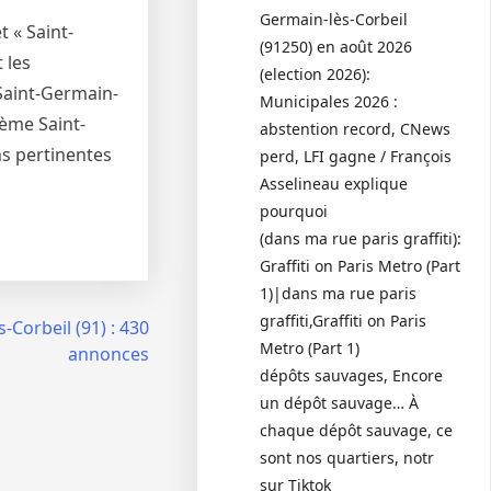
Germain-lès-Corbeil
 « Saint-
(91250) en août 2026
 les
(election 2026):
 Saint-Germain-
Municipales 2026 :
hème Saint-
abstention record, CNews
ns pertinentes
perd, LFI gagne / François
Asselineau explique
pourquoi
(dans ma rue paris graffiti):
Graffiti on Paris Metro (Part
1)|dans ma rue paris
graffiti,Graffiti on Paris
-Corbeil (91) : 430
Metro (Part 1)
annonces
dépôts sauvages, Encore
un dépôt sauvage… À
chaque dépôt sauvage, ce
sont nos quartiers, notr
sur Tiktok