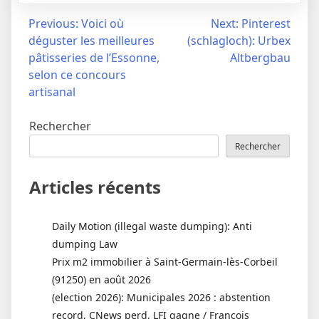
Navigation
Previous:
Voici où
Next:
Pinterest
déguster les meilleures
(schlagloch): Urbex
de
pâtisseries de l’Essonne,
Altbergbau
l’article
selon ce concours
artisanal
Rechercher
Rechercher
Articles récents
Daily Motion (illegal waste dumping): Anti
dumping Law
Prix m2 immobilier à Saint-Germain-lès-Corbeil
(91250) en août 2026
(election 2026): Municipales 2026 : abstention
record, CNews perd, LFI gagne / François