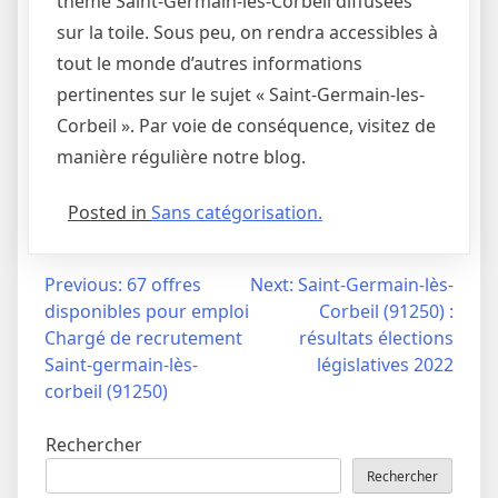
thème Saint-Germain-les-Corbeil diffusées
sur la toile. Sous peu, on rendra accessibles à
tout le monde d’autres informations
pertinentes sur le sujet « Saint-Germain-les-
Corbeil ». Par voie de conséquence, visitez de
manière régulière notre blog.
Posted in
Sans catégorisation.
Navigation
Previous:
67 offres
Next:
Saint-Germain-lès-
disponibles pour emploi
Corbeil (91250) :
de
Chargé de recrutement
résultats élections
l’article
Saint-germain-lès-
législatives 2022
corbeil (91250)
Rechercher
Rechercher