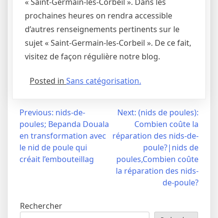
« Saint-Germain-les-Corbeil ». Dans les
prochaines heures on rendra accessible
d’autres renseignements pertinents sur le
sujet « Saint-Germain-les-Corbeil ». De ce fait,
visitez de façon régulière notre blog.
Posted in
Sans catégorisation.
Navigation
Previous:
nids-de-
Next:
(nids de poules):
poules; Bepanda Douala
Combien coûte la
de
en transformation avec
réparation des nids-de-
l’article
le nid de poule qui
poule?|nids de
créait l’embouteillag
poules,Combien coûte
la réparation des nids-
de-poule?
Rechercher